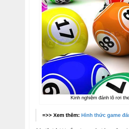
Kinh nghiệm đánh lô rơi th
=>> Xem thêm:
Hình thức game đánh