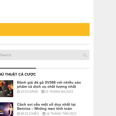
HỦ THUẬT CÁ CƯỢC
Đánh giá đá gà SV388 với nhiều sản
phẩm và dịch vụ chất lượng nhất
10:53:SÁNG
01 THÁNG BA 2023
Cách soi cầu một số duy nhất tại
Betvisa – Những mẹo tính toán
08:02:CHIỀU
16 THÁNG TÁM 2022