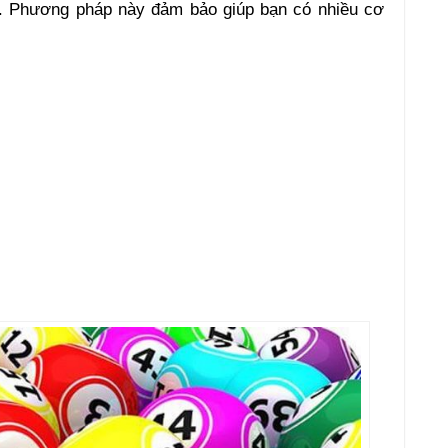
y. Phương pháp này đảm bảo giúp bạn có nhiều cơ