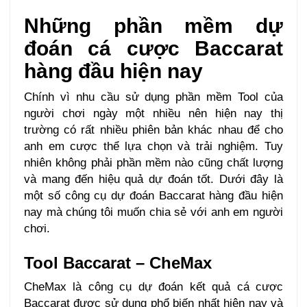
Những phần mềm dự
đoán cá cược Baccarat
hàng đầu hiện nay
Chính vì nhu cầu sử dụng phần mềm Tool của
người chơi ngày một nhiều nên hiện nay thị
trường có rất nhiều phiên bản khác nhau để cho
anh em cược thể lựa chọn và trải nghiệm. Tuy
nhiên không phải phần mềm nào cũng chất lượng
và mang đến hiệu quả dự đoán tốt. Dưới đây là
một số công cụ dự đoán Baccarat hàng đầu hiện
nay mà chúng tôi muốn chia sẻ với anh em người
chơi.
Tool Baccarat – CheMax
CheMax là công cụ dự đoán kết quả cá cược
Baccarat được sử dụng phổ biến nhất hiện nay và