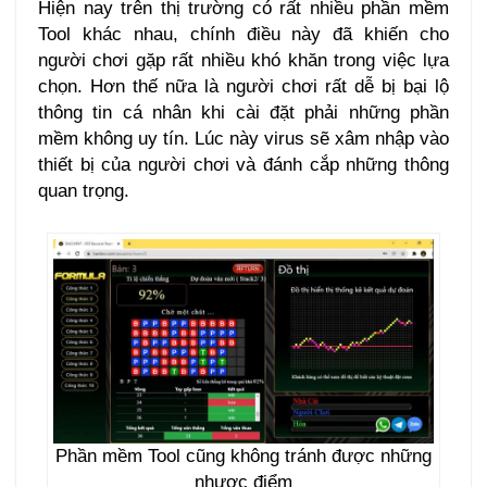
Hiện nay trên thị trường có rất nhiều phần mềm
Tool khác nhau, chính điều này đã khiến cho
người chơi gặp rất nhiều khó khăn trong việc lựa
chọn. Hơn thế nữa là người chơi rất dễ bị bại lộ
thông tin cá nhân khi cài đặt phải những phần
mềm không uy tín. Lúc này virus sẽ xâm nhập vào
thiết bị của người chơi và đánh cắp những thông
quan trọng.
Phần mềm Tool cũng không tránh được những
nhược điểm