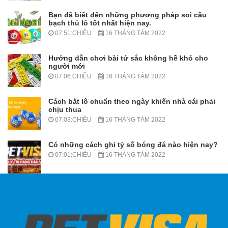
Bạn đã biết đến những phương pháp soi cầu
bạch thủ lô tốt nhất hiện nay.
07:51:CHIỀU
16 THÁNG TÁM 2022
Hướng dẫn chơi bài tứ sắc không hề khó cho
người mới
07:06:CHIỀU
16 THÁNG TÁM 2022
Cách bắt lô chuẩn theo ngày khiến nhà cái phải
chịu thua
07:03:CHIỀU
16 THÁNG TÁM 2022
Có những cách ghi tỷ số bóng đá nào hiện nay?
07:01:CHIỀU
16 THÁNG TÁM 2022