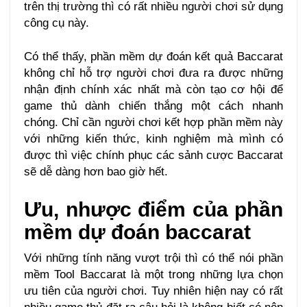
trên thị trường thì có rất nhiều người chơi sử dụng
công cụ này.
Có thể thấy, phần mềm dự đoán kết quả Baccarat
không chỉ hỗ trợ người chơi đưa ra được những
nhận định chính xác nhất mà còn tạo cơ hội để
game thủ dành chiến thắng một cách nhanh
chóng. Chỉ cần người chơi kết hợp phần mềm này
với những kiến thức, kinh nghiệm mà mình có
được thì việc chính phục các sảnh cược Baccarat
sẽ dễ dàng hơn bao giờ hết.
Ưu, nhược điểm của phần
mềm dự đoán baccarat
Với những tính năng vượt trội thì có thể nói phần
mềm Tool Baccarat là một trong những lựa chọn
ưu tiên của người chơi. Tuy nhiên hiện nay có rất