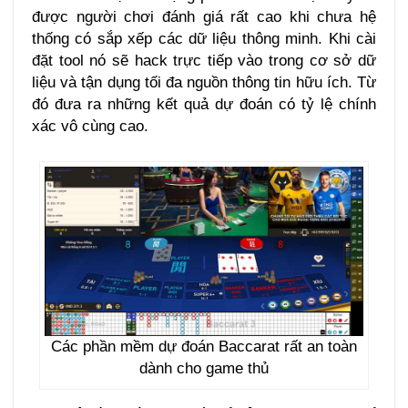
được người chơi đánh giá rất cao khi chưa hệ
thống có sắp xếp các dữ liệu thông minh. Khi cài
đặt tool nó sẽ hack trực tiếp vào trong cơ sở dữ
liệu và tận dụng tối đa nguồn thông tin hữu ích. Từ
đó đưa ra những kết quả dự đoán có tỷ lệ chính
xác vô cùng cao.
Các phần mềm dự đoán Baccarat rất an toàn
dành cho game thủ