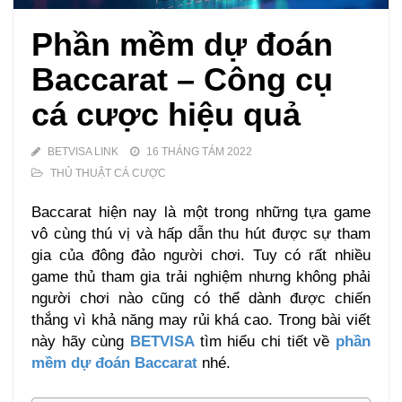
Phần mềm dự đoán
Baccarat – Công cụ
cá cược hiệu quả
BETVISA LINK
16 THÁNG TÁM 2022
THỦ THUẬT CÁ CƯỢC
Baccarat hiện nay là một trong những tựa game
vô cùng thú vị và hấp dẫn thu hút được sự tham
gia của đông đảo người chơi. Tuy có rất nhiều
game thủ tham gia trải nghiệm nhưng không phải
người chơi nào cũng có thể dành được chiến
thắng vì khả năng may rủi khá cao. Trong bài viết
này hãy cùng
BETVISA
tìm hiểu chi tiết về
phần
mềm dự đoán Baccarat
nhé.