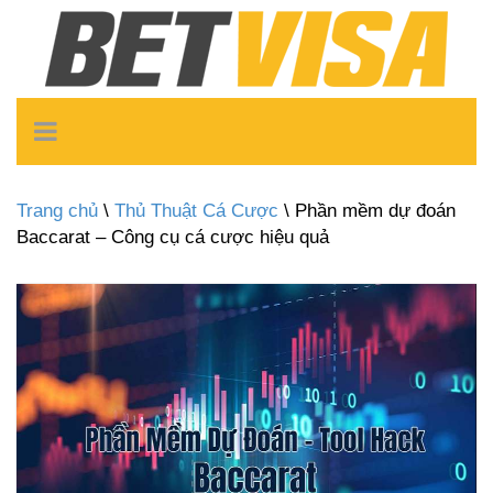
TOGGLE
NAVIGATION
Trang chủ
\
Thủ Thuật Cá Cược
\ Phần mềm dự đoán
Baccarat – Công cụ cá cược hiệu quả