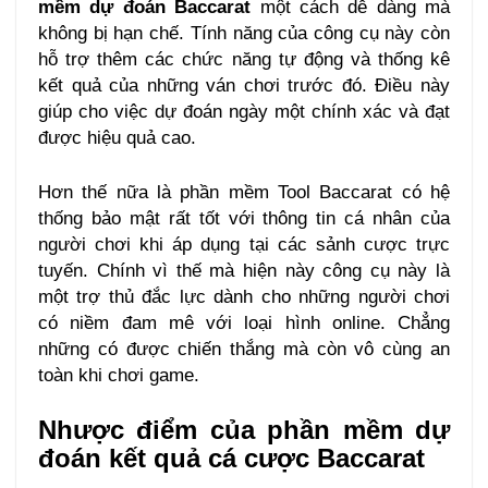
mềm dự đoán Baccarat
một cách dễ dàng mà
không bị hạn chế. Tính năng của công cụ này còn
hỗ trợ thêm các chức năng tự động và thống kê
kết quả của những ván chơi trước đó. Điều này
giúp cho việc dự đoán ngày một chính xác và đạt
được hiệu quả cao.
Hơn thế nữa là phần mềm Tool Baccarat có hệ
thống bảo mật rất tốt với thông tin cá nhân của
người chơi khi áp dụng tại các sảnh cược trực
tuyến. Chính vì thế mà hiện này công cụ này là
một trợ thủ đắc lực dành cho những người chơi
có niềm đam mê với loại hình online. Chẳng
những có được chiến thắng mà còn vô cùng an
toàn khi chơi game.
Nhược điểm của phần mềm dự
đoán kết quả cá cược Baccarat