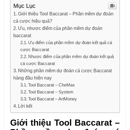
Mục Lục
Giới thiệu Tool Baccarat – Phần mềm dự đoán
cá cược hiệu quả?
Ưu, nhược điểm của phần mềm dự đoán
baccarat
Ưu điểm của phần mềm dự đoán kết quả cá
cược Baccarat
Nhược điểm của phần mềm dự đoán kết quả
cá cược Baccarat
Những phần mềm dự đoán cá cược Baccarat
hàng đầu hiện nay
Tool Baccarat – CheMax
Tool Baccarat – System
Tool Baccarat – ArtMoney
Lời kết
Giới thiệu Tool Baccarat –