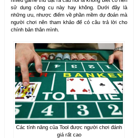
nhiều game thủ đặt ra câu hỏi là không biết có nên
sử dụng công cụ này hay không. Dưới đây là
những ưu, nhược điểm về phần mềm dự đoán mà
người chơi nên tham khảo để có câu trả lời cho
chính bản thân mình.
Các tính năng của Tool được người chơi đánh
giá rất cao