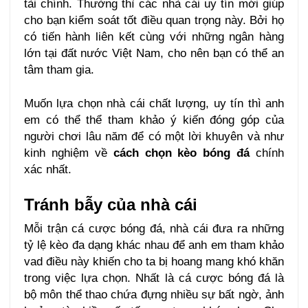
tài chính. Thường thì các nhà cái uy tín mới giúp
cho bạn kiểm soát tốt điều quan trọng này. Bởi họ
có tiến hành liên kết cùng với những ngân hàng
lớn tại đất nước Việt Nam, cho nên bạn có thể an
tâm tham gia.
Muốn lựa chọn nhà cái chất lượng, uy tín thì anh
em có thể thể tham khảo ý kiến đóng góp của
người chơi lâu năm để có một lời khuyên và như
kinh nghiệm về
cách chọn kèo bóng đá
chính
xác nhất.
Tránh bẫy của nhà cái
Mỗi trận cá cược bóng đá, nhà cái đưa ra những
tỷ lệ kèo đa dạng khác nhau để anh em tham khảo
vad điều này khiến cho ta bị hoang mang khó khăn
trong việc lựa chọn. Nhất là cá cược bóng đá là
bộ môn thể thao chứa đựng nhiều sự bất ngờ, ảnh