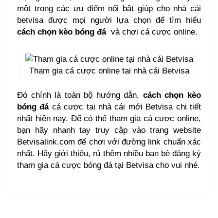
một trong các ưu điểm nổi bật giúp cho nhà cái
betvisa được mọi người lựa chọn để tìm hiểu
cách chọn kèo bóng đá
và chơi cá cược online.
Tham gia cá cược online tại nhà cái Betvisa
Đó chính là toàn bộ hướng dẫn,
cách chọn kèo
bóng đá
cá cược tại nhà cái mới Betvisa chi tiết
nhất hiện nay. Để có thể tham gia cá cược online,
bạn hãy nhanh tay truy cập vào trang website
Betvisalink.com để chơi với đường link chuẩn xác
nhất. Hãy giới thiệu, rủ thêm nhiều bạn bè đăng ký
tham gia cá cược bóng đá tại Betvisa cho vui nhé.