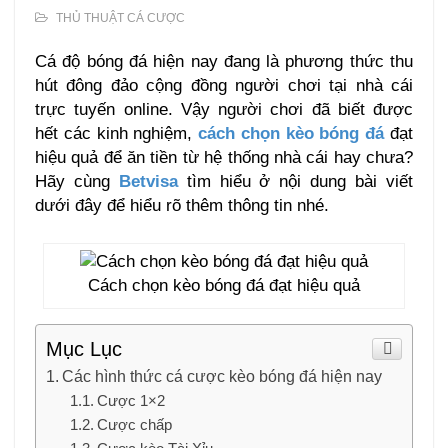
THỦ THUẬT CÁ CƯỢC
Cá độ bóng đá hiện nay đang là phương thức thu
hút đông đảo cộng đồng người chơi tại nhà cái
trực tuyến online. Vậy người chơi đã biết được
hết các kinh nghiệm,
cách chọn kèo bóng đá
đạt
hiệu quả để ăn tiền từ hệ thống nhà cái hay chưa?
Hãy cùng
Betvisa
tìm hiểu ở nội dung bài viết
dưới đây để hiểu rõ thêm thông tin nhé.
Cách chọn kèo bóng đá đạt hiệu quả
Mục Lục
Các hình thức cá cược kèo bóng đá hiện nay
Cược 1×2
Cược chấp