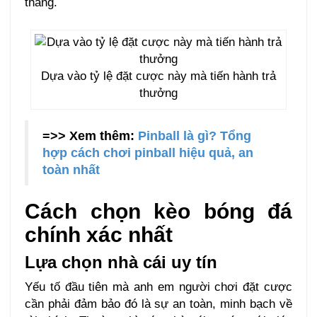
thắng.
Dựa vào tỷ lệ đặt cược này mà tiến hành trả
thưởng
=>> Xem thêm:
Pinball là gì? Tổng
hợp cách chơi pinball hiệu quả, an
toàn nhất
Cách chọn kèo bóng đá
chính xác nhất
Lựa chọn nhà cái uy tín
Yếu tố đầu tiên mà anh em người chơi đặt cược
cần phải đảm bảo đó là sự an toàn, minh bạch về