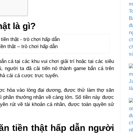
ật là gì?
iền thật – trò chơi hấp dẫn
bắn cá tại các khu vui chơi giải trí hoặc tại các siêu
ủ, người ta đã cải tiến nó thành game bắn cá trên
hà cái cá cược trực tuyến.
ợc hòa vào lòng đại dương, được thử làm thợ săn
thì phần thưởng nhận về càng lớn. Số tiền này được
uyền rút về tài khoản cá nhân, được toàn quyền sử
ăn tiền thật hấp dẫn người