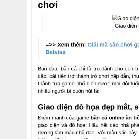
chơi
Giao diện
=>> Xem thêm:
Giải mã sân chơi ga
Betvisa
Ban đầu, bắn cá chỉ là trò dành cho con 
cấp, cải tiến trở thành trò chơi hấp dẫn, t
thành tựa game phổ biến được mọi đội tuổi
nhiều người bị cuốn hút là:
Giao diện đồ họa đẹp mắt, 
Điểm mạnh của game
bắn cá online ăn ti
giao diện và đồ họa. Hầu hết các nhà ph
dương làm màu chủ đạo. Với màu sắc này 