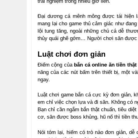
trải nghiệm trong nhiều giờ liền.
Đại dương cá mênh mông được tái hiện l
mang lại cho game thủ cảm giác như đang đ
lội tung tăng, ngoài những chú cá dễ th
thủy quái ghê gớm… Người chơi săn được c
Luật chơi đơn giản
Điểm cộng của
bắn cá online ăn tiền thật
năng của các nút bấm trên thiết bị, một vài
ngay.
Luật chơi game bắn cá cực kỳ đơn giản, k
em chỉ việc chọn lựa và đi săn. Không có ng
Bạn chỉ cần ngắm bắn thật chuẩn, tiêu diệt
cơ, săn được boss khủng, hũ nổ thì tiền th
Nói tóm lại, hiếm có trò nào đơn giản, dễ 