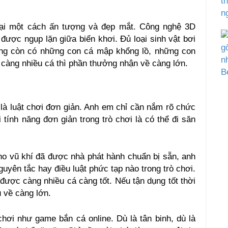
ại một cách ấn tượng và đẹp mắt. Công nghệ 3D
ược ngụp lặn giữa biển khơi. Đủ loại sinh vật bơi
ương còn có những con cá mập khổng lồ, những con
àng nhiều cá thì phần thưởng nhận về càng lớn.
là luật chơi đơn giản. Anh em chỉ cần nắm rõ chức
 tính năng đơn giản trong trò chơi là có thể đi săn
ho vũ khí đã được nhà phát hành chuẩn bị sẵn, anh
uyên tắc hay điều luật phức tạp nào trong trò chơi.
 được càng nhiều cá càng tốt. Nếu tận dụng tốt thời
u về càng lớn.
chơi như game bắn cá online. Dù là tân binh, dù là