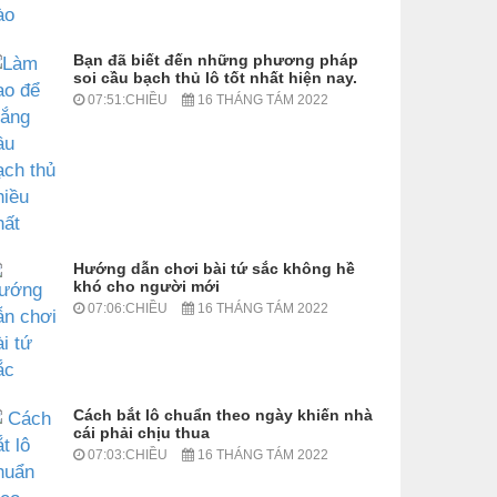
Bạn đã biết đến những phương pháp
soi cầu bạch thủ lô tốt nhất hiện nay.
07:51:CHIỀU
16 THÁNG TÁM 2022
Hướng dẫn chơi bài tứ sắc không hề
khó cho người mới
07:06:CHIỀU
16 THÁNG TÁM 2022
Cách bắt lô chuẩn theo ngày khiến nhà
cái phải chịu thua
07:03:CHIỀU
16 THÁNG TÁM 2022