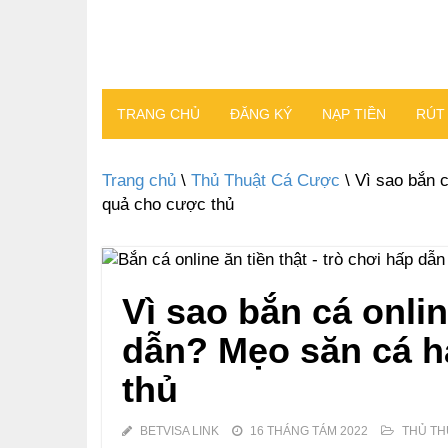
TRANG CHỦ
ĐĂNG KÝ
NẠP TIỀN
RÚT
Trang chủ
\
Thủ Thuật Cá Cược
\ Vì sao bắn c
quả cho cược thủ
Vì sao bắn cá onlin
dẫn? Mẹo săn cá h
thủ
BETVISA LINK
16 THÁNG TÁM 2022
THỦ TH